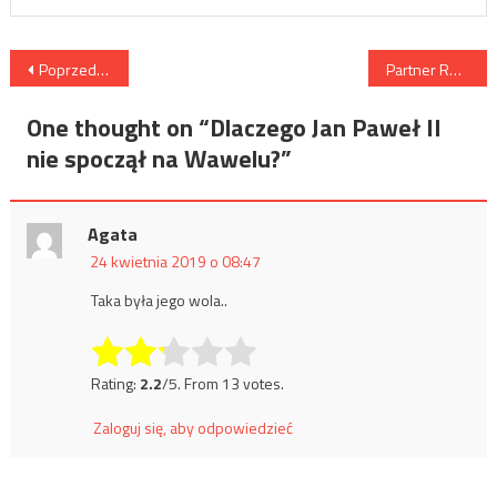
Nawigacja
Poprzedni wpis
Partner Roberta Biedronia, Krzysztof Śmiszek o UE, Podatkach Uchodźcach i innych tematach
wpisu
One thought on “
Dlaczego Jan Paweł II
nie spoczął na Wawelu?
”
Agata
24 kwietnia 2019 o 08:47
Taka była jego wola..
Rate this item:
Submit Rating
Rating:
2.2
/5. From 13 votes.
Zaloguj się, aby odpowiedzieć