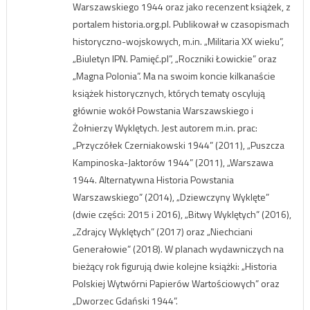
Warszawskiego 1944 oraz jako recenzent książek, z
portalem historia.org.pl. Publikował w czasopismach
historyczno-wojskowych, m.in. „Militaria XX wieku”,
„Biuletyn IPN. Pamięć.pl”, „Roczniki Łowickie” oraz
„Magna Polonia”. Ma na swoim koncie kilkanaście
książek historycznych, których tematy oscylują
głównie wokół Powstania Warszawskiego i
Żołnierzy Wyklętych. Jest autorem m.in. prac:
„Przyczółek Czerniakowski 1944” (2011), „Puszcza
Kampinoska-Jaktorów 1944” (2011), „Warszawa
1944. Alternatywna Historia Powstania
Warszawskiego” (2014), „Dziewczyny Wyklęte”
(dwie części: 2015 i 2016), „Bitwy Wyklętych” (2016),
„Zdrajcy Wyklętych” (2017) oraz „Niechciani
Generałowie” (2018). W planach wydawniczych na
bieżący rok figurują dwie kolejne książki: „Historia
Polskiej Wytwórni Papierów Wartościowych” oraz
„Dworzec Gdański 1944”.