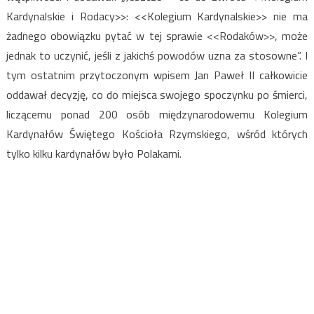
Kardynalskie i Rodacy>>: <<Kolegium Kardynalskie>> nie ma
żadnego obowiązku pytać w tej sprawie <<Rodaków>>, może
jednak to uczynić, jeśli z jakichś powodów uzna za stosowne”. I
tym ostatnim przytoczonym wpisem Jan Paweł II całkowicie
oddawał decyzję, co do miejsca swojego spoczynku po śmierci,
liczącemu ponad 200 osób międzynarodowemu Kolegium
Kardynałów Świętego Kościoła Rzymskiego, wśród których
tylko kilku kardynałów było Polakami.