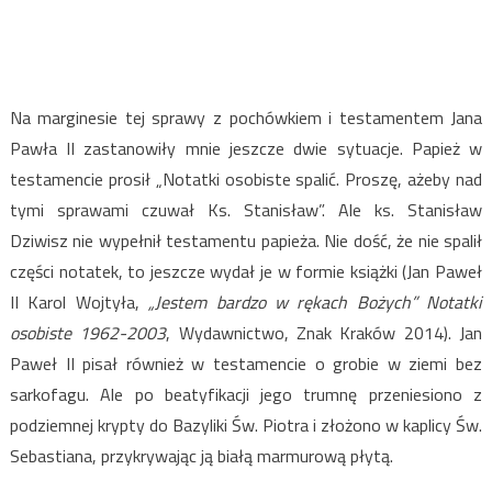
Na marginesie tej sprawy z pochówkiem i testamentem Jana
Pawła II zastanowiły mnie jeszcze dwie sytuacje. Papież w
testamencie prosił „Notatki osobiste spalić. Proszę, ażeby nad
tymi sprawami czuwał Ks. Stanisław”. Ale ks. Stanisław
Dziwisz nie wypełnił testamentu papieża. Nie dość, że nie spalił
części notatek, to jeszcze wydał je w formie książki (Jan Paweł
II Karol Wojtyła,
„Jestem bardzo w rękach Bożych” Notatki
osobiste 1962-2003
, Wydawnictwo, Znak Kraków 2014). Jan
Paweł II pisał również w testamencie o grobie w ziemi bez
sarkofagu. Ale po beatyfikacji jego trumnę przeniesiono z
podziemnej krypty do Bazyliki Św. Piotra i złożono w kaplicy Św.
Sebastiana, przykrywając ją białą marmurową płytą.