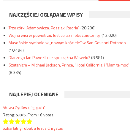
NAJCZĘŚCIEJ OGLĄDANE WPISY
Trzy córki Adamowicza. Poszlaki [teoria]
(28 296)
Wojna wisi w powietrzu. Jest coraz niebezpieczniej!
(12 020)
Masońskie symbole w „nowym kościele” w San Govanni Rotondo
(10 494)
Dlaczego Jan Paweł II nie spoczął na Wawelu?
(8 581)
Szatanizm – Michael Jackson, Prince, 'Hotel California’ i 'Mam tę moc’
(8 334)
NAJLEPIEJ OCENIANE
Słowa Żydów o 'gojach’
Rating:
5.0
/5. From 16 votes.
Szkarłatny robak a Jezus Chrystus