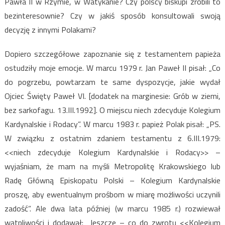
Pawła II w Rzymie, w Watykanie? Czy polscy biskupi zrobili to
bezinteresownie? Czy w jakiś sposób konsultowali swoją
decyzję z innymi Polakami?
Dopiero szczegółowe zapoznanie się z testamentem papieża
ostudziły moje emocje. W marcu 1979 r. Jan Paweł II pisał: „Co
do pogrzebu, powtarzam te same dyspozycje, jakie wydał
Ojciec Święty Paweł VI. [dodatek na marginesie: Grób w ziemi,
bez sarkofagu. 13.III.1992]. O miejscu niech zdecyduje Kolegium
Kardynalskie i Rodacy”. W marcu 1983 r. papież Polak pisał: „PS.
W związku z ostatnim zdaniem testamentu z 6.III.1979:
<<niech zdecyduje Kolegium Kardynalskie i Rodacy>> –
wyjaśniam, że mam na myśli Metropolitę Krakowskiego lub
Radę Główną Episkopatu Polski – Kolegium Kardynalskie
proszę, aby ewentualnym prośbom w miarę możliwości uczynili
zadość”. Ale dwa lata później (w marcu 1985 r.) rozwiewał
wątpliwości i dodawał: „Jeszcze – co do zwrotu <<Kolegium