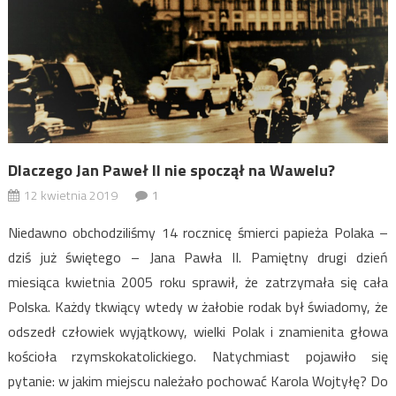
Dlaczego Jan Paweł II nie spoczął na Wawelu?
12 kwietnia 2019
1
Niedawno obchodziliśmy 14 rocznicę śmierci papieża Polaka –
dziś już świętego – Jana Pawła II. Pamiętny drugi dzień
miesiąca kwietnia 2005 roku sprawił, że zatrzymała się cała
Polska. Każdy tkwiący wtedy w żałobie rodak był świadomy, że
odszedł człowiek wyjątkowy, wielki Polak i znamienita głowa
kościoła rzymskokatolickiego. Natychmiast pojawiło się
pytanie: w jakim miejscu należało pochować Karola Wojtyłę? Do