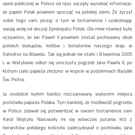
opinii publicznej w Polsce od razu zaczęły wyciekać informacje,
że papież Polak powinien spocząć na polskiej ziemi. Że życzył
sobie tego sam, pisząc o tym w testamencie i uzależniając
swoją wolę od decyzji Episkopatu Polski. Dla mnie również było
oczywiste, że Jan Paweł II powinien zostać pochowany obok
polskich biskupów, królów i bohaterów naszego kraju w
Katedrze na Wawelu. Tak się jednak nie stało i 8 kwietnia 2005
r. w Watykanie odbył się uroczysty pogrzeb Jana Pawła II, po
którym ciało papieża złożono w krypcie w podziemiach Bazyliki
Św. Piotra.
Ja osobiście byłem bardzo rozczarowany wyborem miejsca
pochówku papieża Polaka. Tym bardziej, że możliwość pogrzebu
w Polsce zdawał się potwierdzać w swoim testamencie sam
Karol Wojtyła. Nasuwały mi się wówczas pytania: kto z
hierarchów polskiego kościoła zadecydował o pochówku Jana